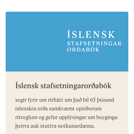
Íslensk stafsetningarorðabók
segir fyrir um rithátt um það bil 65 þúsund
íslenskra orða samkvæmt opinberum
ritreglum og gefur upplýsingar um beygingu
þeirra auk stuttra notkunardæma.