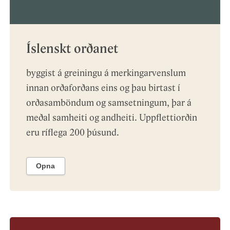
Íslenskt orðanet
byggist á greiningu á merkingarvenslum
innan orðaforðans eins og þau birtast í
orðasamböndum og samsetningum, þar á
meðal samheiti og andheiti. Uppflettiorðin
eru ríflega 200 þúsund.
Opna