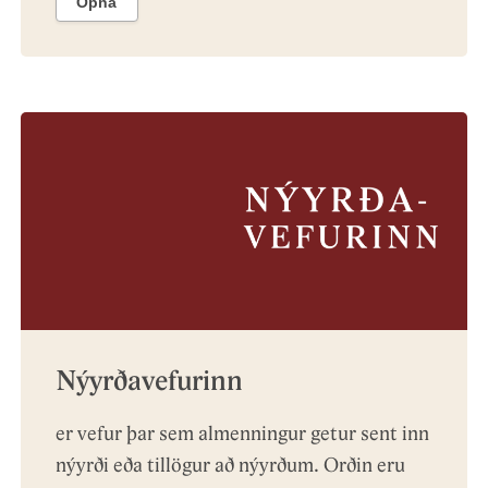
Opna
Nýyrðavefurinn
er vefur þar sem almenningur getur sent inn
nýyrði eða tillögur að nýyrðum. Orðin eru