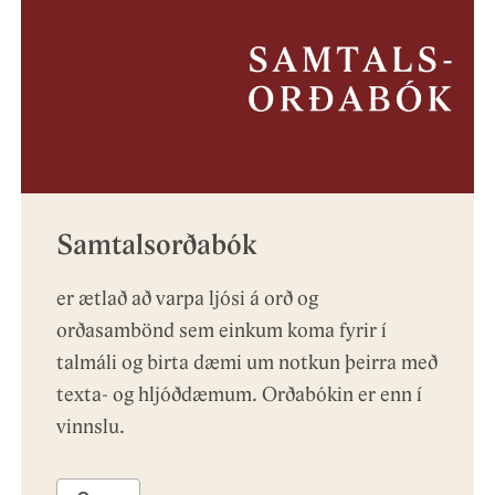
Samtalsorðabók
er ætlað að varpa ljósi á orð og
orðasambönd sem einkum koma fyrir í
talmáli og birta dæmi um notkun þeirra með
texta- og hljóðdæmum. Orðabókin er enn í
vinnslu.