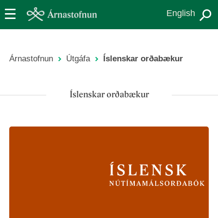
Skip
English
to
main
content
Árnastofnun
Útgáfa
Íslenskar orðabækur
Leiðsagnarslóð
Íslenskar orðabækur