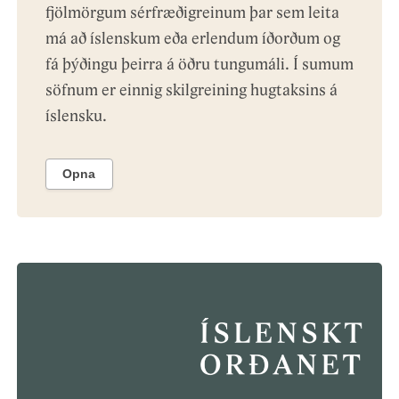
fjölmörgum sérfræðigreinum þar sem leita
má að íslenskum eða erlendum íðorðum og
fá þýðingu þeirra á öðru tungumáli. Í sumum
söfnum er einnig skilgreining hugtaksins á
íslensku.
Opna