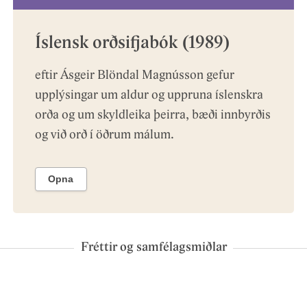
Íslensk orðsifjabók (1989)
eftir Ásgeir Blöndal Magnússon gefur
upplýsingar um aldur og uppruna íslenskra
orða og um skyldleika þeirra, bæði innbyrðis
og við orð í öðrum málum.
Opna
Fréttir og samfélagsmiðlar