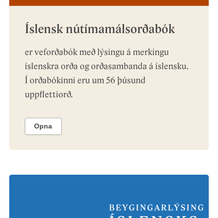
Íslensk nútímamálsorðabók
er veforðabók með lýsingu á merkingu
íslenskra orða og orðasambanda á íslensku.
Í orðabókinni eru um 56 þúsund
uppflettiorð.
Opna