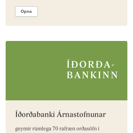
Opna
Íðorðabanki Árnastofnunar
geymir rúmlega 70 rafræn orðasöfn í