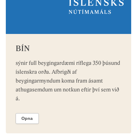
BÍN
sýnir full beygingardæmi ríflega 350 þúsund
íslenskra orða. Afbrigði af
beygingarmyndum koma fram ásamt
athugasemdum um notkun eftir því sem við
á.
Opna