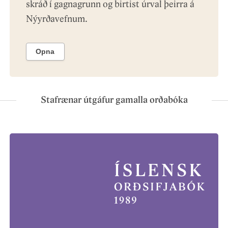
skráð í gagnagrunn og birtist úrval þeirra á
Nýyrðavefnum.
Opna
Stafrænar útgáfur gamalla orðabóka