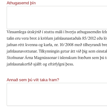
Athugasemd þín
Vinsamlega útskýrið í stuttu máli í hverju athugasemdin fels
talin eru vera brot á kröfum jafnlaunastaðals 85/2012 eða 
jafnan rétt kvenna og karla, nr. 10/2008 með tilheyrandi b
jafnlaunavottunar. Tilkynningin getur átt við þig sem einsta
Stofnunar Árna Magnússonar í íslenskum fræðum sem þú tel
jafnlaunakerfið sjálft og eftirfylgni þess.
Annað sem þú vilt taka fram?