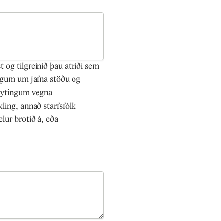
t og tilgreinið þau atriði sem
lögum um jafna stöðu og
reytingum vegna
kling, annað starfsfólk
ur brotið á, eða