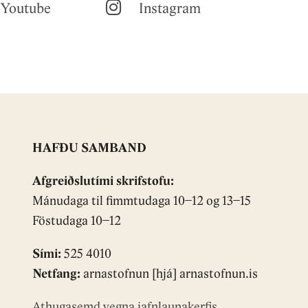
Youtube
Instagram
HAFÐU SAMBAND
Afgreiðslutími skrifstofu:
Mánudaga til fimmtudaga 10−12 og 13−15
Föstudaga 10−12
Sími:
525 4010
Netfang:
arnastofnun [hjá] arnastofnun.is
Athugasemd vegna jafnlaunakerfis