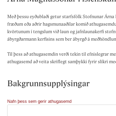
Örnefnanefnd
Orð
Orðabækur
Með þessu eyðublaði getur starfsfólk Stofnunar Árna
Þjóðsögur og -kvæði
fræðum eða aðrir hagsmunaaðilar komið athugasemd
kvörtunum í tengslum við laun og jafnlaunakerfi stofn
ábyrgðarmann kerfisins sem ber ábyrgð á meðhöndlun
Til þess að athugasemdin verði tekin til efnislegrar me
athugasemd að veita skriflegt samþykki fyrir slíkri me
Bakgrunnsupplýsingar
Nafn þess sem gerir athugasemd