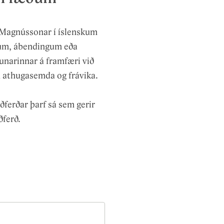
Pistlar
 Magnússonar í íslenskum
um, ábendingum eða
unarinnar á framfæri við
 athugasemda og frávika.
ðferðar þarf sá sem gerir
ðferð.