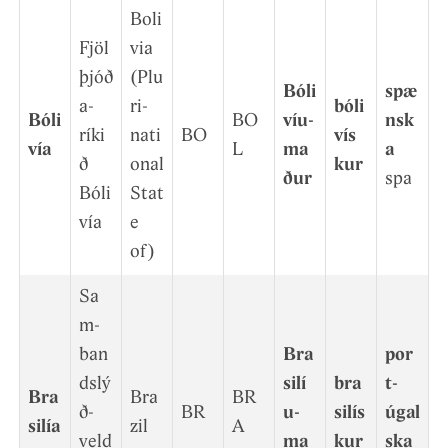
Boli
Fjöl
via
þjóð
(Plu
Bóli
spæ
a­
ri­
bóli
Bóli
BO
víu­
nsk
ríki
nati
BO
vís
vía
L
ma
a
ð
onal
k­ur
ður
spa
Bóli
Stat
vía
e
of)
Sa
m­
ban
Bra
por
dslý
silí
bra
t­
Bra
Bra
BR
ð­
BR
u­
silís
úgal
silía
zil
A
veld
ma
k­ur
ska