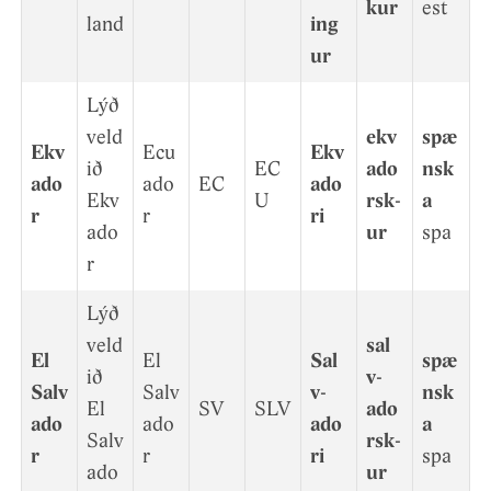
kur
est
land
ing
ur
Lýð
veld
ekv
spæ
Ekv
Ecu
Ekv
ið
EC
ado
nsk
ado
ado
EC
ado
Ekv
U
rsk­
a
r
r
ri
ado
ur
spa
r
Lýð
veld
sal
El
El
Sal
spæ
ið
v­
Salv
Salv
v­
nsk
El
SV
SLV
ado
ado
ado
ado
a
Salv
rsk­
r
r
ri
spa
ado
ur