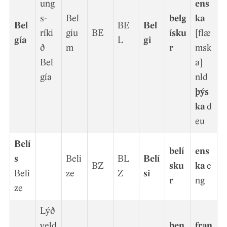
ung
ens
s­
Bel
belg
ka
Bel
BE
Bel
ríki
giu
BE
ísku
[flæ
gía
L
gi
ð
m
r
msk
Bel
a]
gía
nld
þýs
ka
d
eu
Belí
belí
ens
s
Beli
BL
Belí
BZ
sku
ka
e
Beli
ze
Z
si
r
ng
ze
Lýð
veld
ben
fran