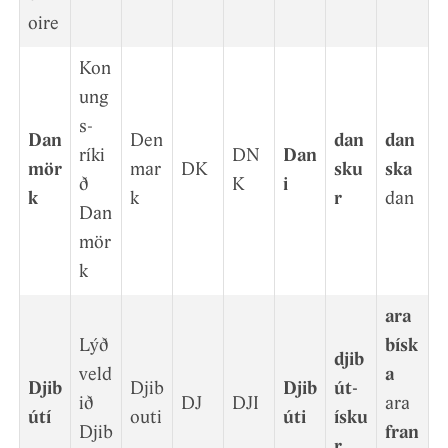
oire
Kon
ung
s­
Dan
Den
dan
dan
ríki
DN
Dan
mör
mar
DK
sku
ska
ð
K
i
k
k
r
dan
Dan
mör
k
ara
Lýð
bísk
djib
veld
a
Djib
Djib
Djib
út­
ið
DJ
DJI
ara
útí
outi
úti
ísku
Djib
fran
r