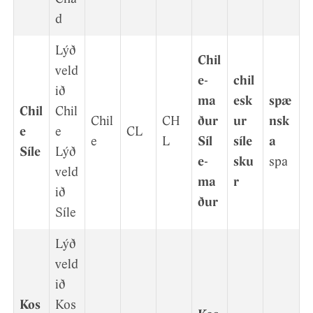
d
Lýð
Chil
veld
e-
chil
ið
ma
esk
spæ
Chil
Chil
Chil
CH
ð­ur
ur
nsk
e
e
CL
e
L
Síl
síle
a
Síle
Lýð
e­
sku
spa
veld
ma
r
ið
ður
Síle
Lýð
veld
ið
Kos
Kos