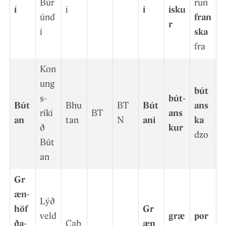
Búr
run
í
i
i
ísku
únd
fran
r
í
ska
fra
Kon
ung
bút
s­
bút­
Bút
Bhu
BT
Bút
ans
ríki
BT
ans
an
tan
N
ani
ka
ð
kur
dzo
Bút
an
Gr
æn­
Lýð
höf
Gr
veld
græ
por
ða­
Cab
æn