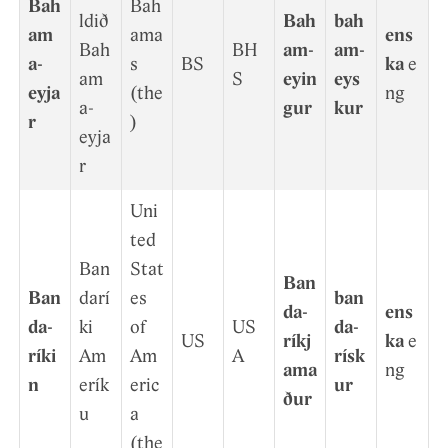
Bah
Bah
ldið
Bah
bah
am
ama
ens
Bah
BH
am­
am­
a­
s
BS
ka
e
am
S
eyin
eys
eyja
(the
ng
a­
gur
kur
r
)
eyja
r
Uni
ted
Ban
Stat
Ban
Ban
darí
es
ban
da­
ens
da­
ki
of
US
da­
US
ríkj
ka
e
ríki
Am
Am
A
rísk
ama
ng
n
erík
eric
ur
ður
u
a
(the