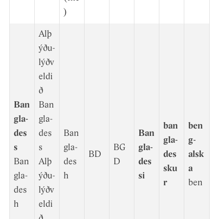
)
Alþ
ýðu­
lýðv
eldi
ð
Ban
Ban
gla­
gla­
ban
ben
des
des
Ban
Ban
gla­
g­
s
s
gla­
BG
gla­
BD
des
alsk
Ban
Alþ
des
D
des
sku
a
gla­
ýðu­
h
si
r
ben
des
lýðv
h
eldi
ð