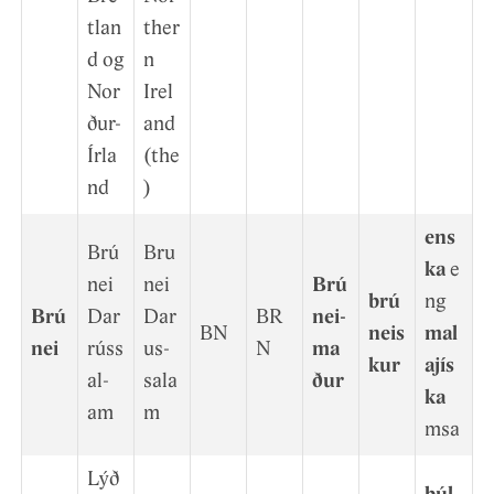
tlan
ther
d og
n
Nor
Irel
ður-
and
Írla
(the
nd
)
ens
Brú
Bru
ka
e
nei
nei
Brú
brú
ng
Brú
Dar
Dar
BR
nei­
BN
neis
mal
nei
rúss
us­
N
ma
kur
ajís
al­
sala
ður
ka
am
m
msa
Lýð