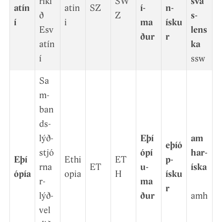
ríki
SW
sva
atín
atin
SZ
í­
n­
ð
Z
s­
í
i
ma
ísku
Esv
lens
ður
r
atín
ka
í
ssw
Sa
m­
ban
ds­
lýð­
Eþí
am
eþíó
stjó
ópí
har­
Eþí
Ethi
ET
p­
rna
ET
u­
íska
ópía
opia
H
ísku
r­
ma
r
lýð­
ður
amh
vel