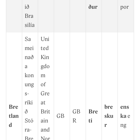
ið
ður
por
Bra
silía
Sa
Uni
mei
ted
nað
Kin
a
gdo
kon
m
ung
of
s­
Gre
ríki
at
Bre
bre
ens
ð
Brit
GB
Bre
tlan
GB
sku
ka
e
Stó
ain
R
ti
d
r
ng
ra-
and
Bre
Nor