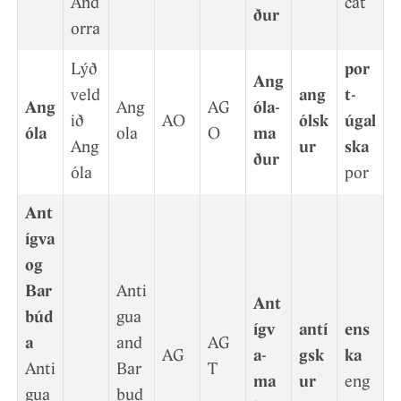
And
cat
ður
orra
Lýð
por
Ang
veld
ang
t­
Ang
Ang
AG
óla­
ið
AO
ólsk
úgal
óla
ola
O
ma
Ang
ur
ska
ður
óla
por
Ant
ígva
og
Bar
Anti
Ant
búd
gua
ígv
antí
ens
a
and
AG
AG
a­
gsk
ka
Anti
Bar
T
ma
ur
eng
gua
bud