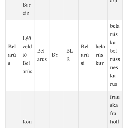
ara
Bar
ein
bela
rús
Lýð
ka
Bel
veld
Bel
bela
Bel
BL
bel
arú
ið
BY
arú
rús
arus
R
rúss
s
Bel
si
kur
nes
arús
ka
rus
fran
ska
fra
Kon
holl