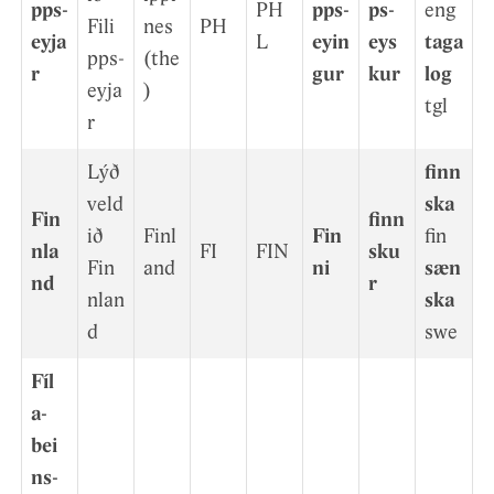
pps­
PH
pps­
ps­
eng
Fili
nes
PH
eyja
L
eyin
eys
taga
pps­
(the
r
g­ur
k­ur
log
eyja
)
tgl
r
Lýð
finn
veld
ska
Fin
finn
ið
Finl
Fin
fin
nla
FI
FIN
sku
Fin
and
ni
sæn
nd
r
nlan
ska
d
swe
Fíl
a­
bei
ns­