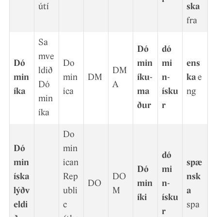
útí
ska
fra
Sa
Dó
dó
mve
Dó
Do
min
mi
ens
ldið
DM
min
min
DM
íku­
n­
ka
e
Dó
A
íka
ica
ma
ísku
ng
min
ður
r
íka
Do
Dó
min
dó
min
ican
spæ
Dó
mi
íska
Rep
DO
nsk
DO
min
n­
lýðv
ubli
M
a
íki
ísku
eldi
c
spa
r