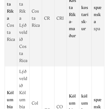
Kos
ta
ta
ta
kos
spæ
Rík
Rík
Cos
Rík
tarí
nsk
a
a
ta
CR
CRI
a-
sk­
a
Cos
Lýð
Rica
ma
ur
spa
ta
veld
ð­ur
Rica
ið
Cos
ta
Rica
Lýð
veld
ið
Kól
Kól
Kól
kól
um
um
spæ
Col
um
um
bía
bía
CO
nsk