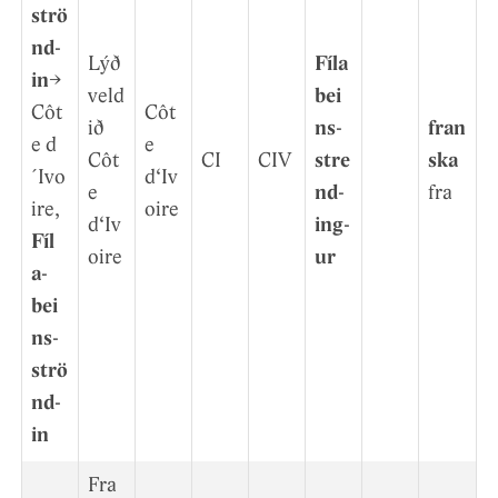
strö
nd­
Lýð
Fíla
in
→
veld
bei
Côt
Côt
ið
ns­
fran
e d
e
Côt
CI
CIV
stre
ska
´Ivo
d‘Iv
e
nd­
fra
ire,
oire
d‘Iv
ing­
Fíl
oire
ur
a­
bei
ns­
strö
nd­
in
Fra