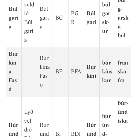
búl
veld
búl
Búl
Bul
g­
ið
BG
Búl
gar
garí
gari
BG
arsk
Búl
R
gari
sk­
a
a
a
garí
ur
bul
a
Búr
Bur
kín
búr
fran
kina
Búr
a
BF
BFA
kíns
ska
Fas
kíni
Fas
k­ur
fra
o
ó
búr­
Lýð
únd
búr
vel
íska
Búr
Bur
Búr
ún
d­ið
únd
und
BI
BDI
únd
d­