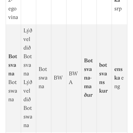
z­
ka
ego
srp
v­ina
Lýð
vel
d­ið
Bot
Bot
Bot
sva
sva
bot
Bot
sva
ens
na
na
BW
sva
swa
BW
na­
ka
e
Bot
Lýð
A
ns
na
ma
ng
swa
vel
k­ur
ður
na
d­ið
Bot
swa
na