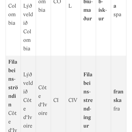
om
CO
bíu­
b­
Col
Lýð
L
a
bia
ma
ísk­
om
veld
spa
ður
ur
bia
ið
Col
om
bia
Fíla
bei
Lýð
Fíla
ns­
veld
bei
strö
Côt
ið
ns­
fran
ndi
e
Côt
CI
CIV
stre
ska
n
d‘Iv
e
nd­
fra
Côt
oire
d‘Iv
ing
e
oire
ur
d‘Iv