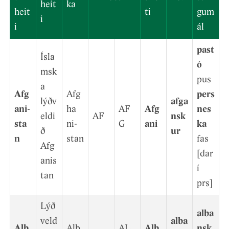
heit
ka
heit
ti
gum
i
i
ál
past
Ísla
ó
msk
pus
a
Afg
Afg
pers
lýðv
afga
an­i­
ha
AF
Afg
nes
eldi
AF
nsk
sta
ni­
G
ani
ka
ð
ur
n
stan
fas
Afg
[dar
anis
í
tan
prs]
Lýð
alba
veld
alba
Alb
Alb
AL
Alb
nsk