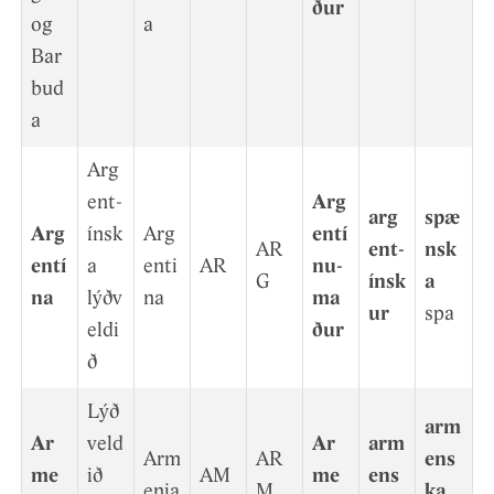
ður
og
a
Bar
bud
a
Arg
ent­
Arg
arg
spæ
Arg
ínsk
Arg
entí
AR
ent­
nsk
entí
a
enti
AR
nu­
G
ínsk
a
na
lýðv
na
ma
ur
spa
eldi
ður
ð
Lýð
arm
Ar
veld
Ar
arm
Arm
AR
ens
me
ið
AM
me
ens
enia
M
ka