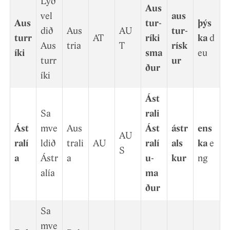
Lýð
Aus
vel
aus
Aus
tur­
þýs
d­ið
Aus
AU
tur­
turr
AT
ríki
ka
d
Aus
tria
T
rísk
íki
sma
eu
turr
ur
ður
íki
Ást
Sa
rali
Ást
mve
Aus
Ást
ástr
ens
AU
ralí
ldið
trali
AU
ralí
als
ka
e
S
a
Ástr
a
u­
k­ur
ng
alía
ma
ður
Sa
mve