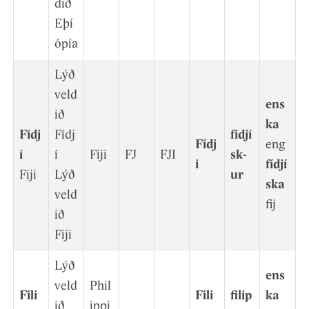
d­ið
Eþí
ópía
Lýð
veld
ens
ið
ka
Fídj
Fídj
fídjí
Fídj
eng
í
í
Fiji
FJ
FJI
sk­
i
fídjí
Fiji
Lýð
ur
ska
veld
fij
ið
Fiji
Lýð
ens
veld
Phil
Fili
Fili
filip
ka
ið
ippi