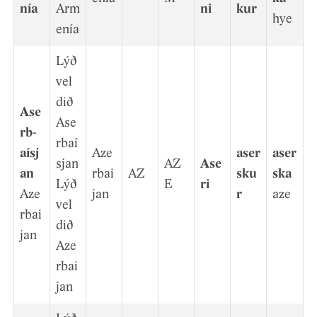
nía
Arm
ni
kur
hye
enía
Lýð
vel
d­ið
Ase
Ase
rb­
rbaí
aísj
Aze
aser
aser
sjan
AZ
Ase
an
rbai
AZ
sku
ska
Lýð
E
ri
Aze
jan
r
aze
vel
rbai
d­ið
jan
Aze
rbai
jan