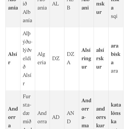
ið
AL
nsk
anía
ania
B
ani
a
Alb
ur
sqi
anía
Alþ
ýðu­
ara
lýðv
Alsí
alsí
Alsí
Alg
DZ
bísk
eldi
DZ
ring
rsk
r
eria
A
a
ð
ur
ur
ara
Alsí
r
Fur
And
sta­
kata
And
orr
and
dæ
And
AN
lóns
orr
AD
a­
orrs
mið
orra
D
ka
a
ma
k­ur