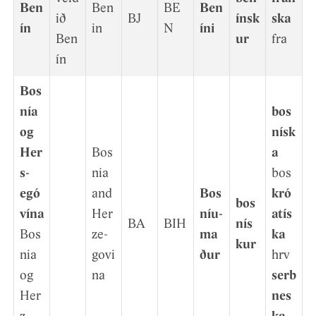
Ben
Ben
BE
Ben
ið
BJ
ínsk
ska
ín
in
N
íni
Ben
ur
fra
ín
Bos
nía
bos
og
nísk
Her
Bos
a
s­
nia
bos
egó
and
Bos
kró
bos
v­ína
Her
níu­
atís
BA
BIH
nís
Bos
ze­
ma
ka
k­ur
nia
govi
ður
hrv
og
na
serb
Her
nes