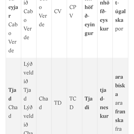
ið
nhö
t­
eyja
o
CP
höf
Cab
CV
fð­
úgal
r
Ver
V
ð­
o
eys
ska
Cab
de
eyin
Ver
kur
por
o
gur
de
Ver
de
Lýð
veld
ara
ið
bísk
Tja
Tja
tja
a
d
d
Cha
TC
Tja
d­
TD
ara
Cha
Lýð
d
D
di
nes
fran
d
veld
kur
ska
ið
fra
Cha