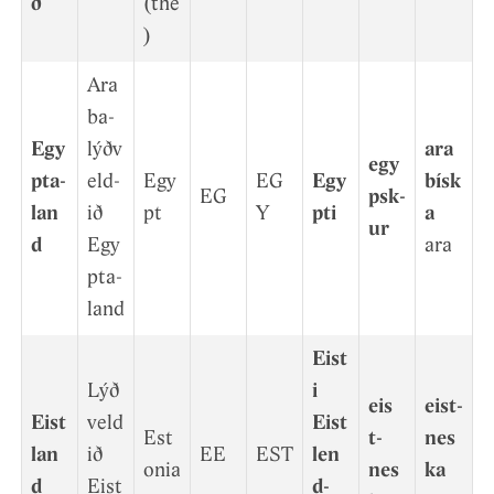
ð
(the
)
Ara
ba­
Egy
lýðv
ara
egy
pta­
eld­
Egy
EG
Egy
bísk
EG
psk­
lan
ið
pt
Y
pti
a
ur
d
Egy
ara
pta­
land
Eist
Lýð
i
eis
eist­
Eist
veld
Eist
Est
t­
nes
lan
ið
EE
EST
len
onia
nes
ka
d
Eist
d­