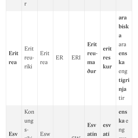
r
ara
bísk
a
Erit
ara
Erit
erit
Erit
Erit
reu­
ens
reu­
ER
ERI
res
rea
rea
ma
ka
ríki
k­ur
ður
eng
tígri
nja
tir
Kon
ens
ung
ka
e
Esv
esv
s­
ng
Esv
Esw
atín
atí