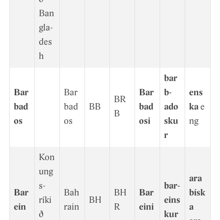
Ban
gla­
des
h
bar
Bar
Bar
Bar
b­
ens
BR
bad
bad
BB
bad
ado
ka
e
B
os
os
osi
sku
ng
r
Kon
ung
ara
s­
bar­
Bar
Bah
BH
Bar
bísk
ríki
BH
eins
ein
rain
R
eini
a
ð
kur