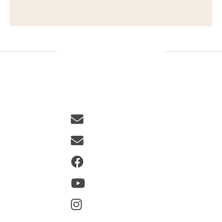
Nordic Text Archive)
Fréttir og samfélagsmiðlar
Hafa samband
Fréttabréf
Facebook
Youtube
Instagram