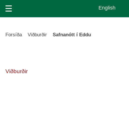
Skip
English
to
main
content
Leiðsagnarslóð
Forsíða
Viðburðir
Safnanótt í Eddu
Viðburðir
Safnanótt
í Eddu