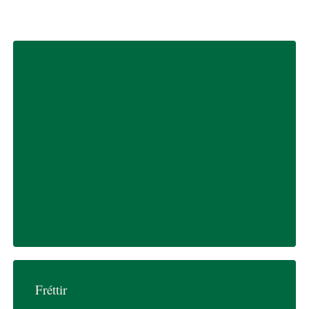
Viðburður á Facebook
6.
febrúar
2026
kl. 17–22
Eddu
107
Reykjavík
Ísland
Main
Fréttir