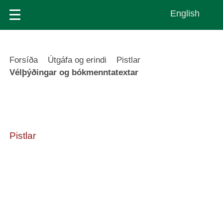
Skip
English
to
main
content
Leiðsagnarslóð
Forsíða
Útgáfa og erindi
Pistlar
Vélþýðingar og bókmenntatextar
Pistlar
Vélþýðingar og
bókmenntatextar