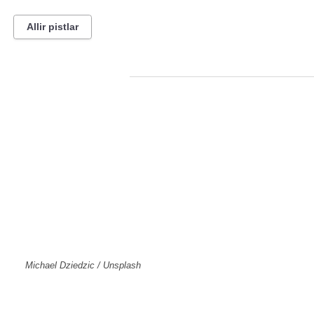
Allir pistlar
8. febrúar 2024
Michael Dziedzic / Unsplash
Framfarir í vélþýðingum undanfarinn áratug hafa