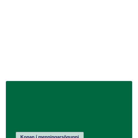
Lúsíumessa
13. desember:
, messa til minningar um
meyna Lúsíu, sem talið er að hafi látið lífið sem
píslarvottur á Sikiley um 300 e. Kr.
Birt þann 22. júní 2018
Síðast breytt 24. október 2023
HÖFUNDUR
Guðvarður Már Gunnlaugsson
rannsóknarprófessor
Konan í menningarsögunni