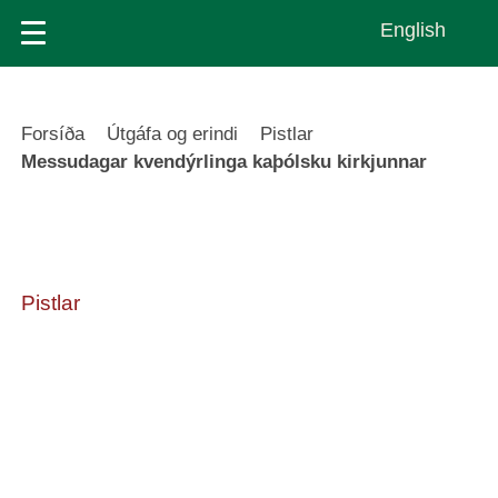
Skip
English
to
main
content
Leiðsagnarslóð
Forsíða
Útgáfa og erindi
Pistlar
Messudagar kvendýrlinga kaþólsku kirkjunnar
Pistlar
Messudagar
kvendýrlinga kaþólsku