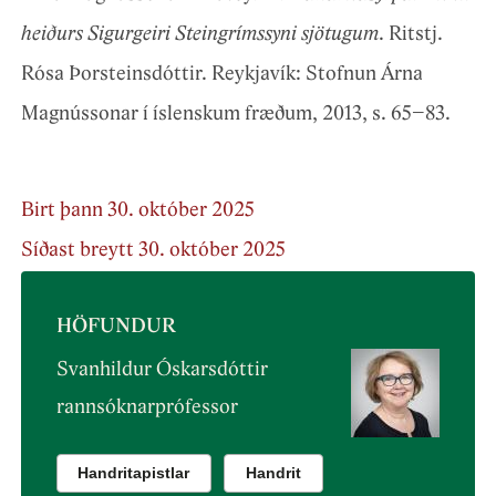
heiðurs Sigurgeiri Steingrímssyni sjötugum
. Ritstj.
Rósa Þorsteinsdóttir. Reykjavík: Stofnun Árna
Magnússonar í íslenskum fræðum, 2013, s. 65–83.
Birt þann 30. október 2025
Síðast breytt 30. október 2025
HÖFUNDUR
Svanhildur Óskarsdóttir
rannsóknarprófessor
Handritapistlar
Handrit