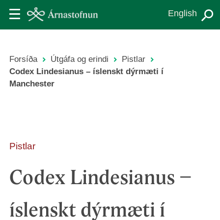
Skip
English
to
main
content
Forsíða
Útgáfa og erindi
Pistlar
Leiðsagnarslóð
Codex Lindesianus – íslenskt dýrmæti í
Manchester
Pistlar
Codex Lindesianus –
íslenskt dýrmæti í