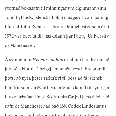
stofnað bókasafn til minningar um eiginmann sinn
John Rylands. Íslenska bókin smágerða varð þannig
hluti af John Rylands Library í Manchester sem árið
1972 var fært undir háskólann þar í borg, University
of Manchester.
Á sýningunni
Heimur í orðum
er öllum handritum að
jafnaði skipt út á þriggja mánaða fresti. Freistandi
þótti að nýta þetta tækifæri til þess að fá íslensk
handrit sem varðveitt eru erlendis lánuð til sýningar
í takmarkaðan tíma. Stofnunin fór því þess á leit við
safnið í Manchester að það léði Codex Lindesianus
hingað og var það auðsótt mál. Samtímis þeim