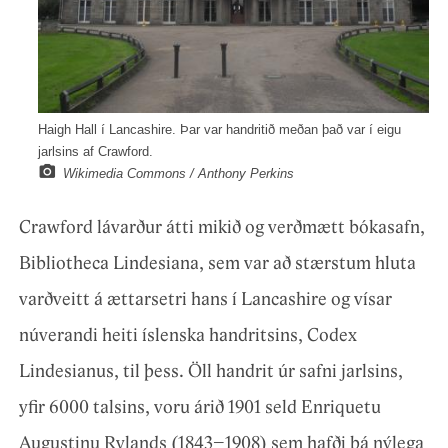
Haigh Hall í Lancashire. Þar var handritið meðan það var í eigu
jarlsins af Crawford.
Wikimedia Commons / Anthony Perkins
Crawford lávarður átti mikið og verðmætt bókasafn,
Bibliotheca Lindesiana, sem var að stærstum hluta
varðveitt á ættarsetri hans í Lancashire og vísar
núverandi heiti íslenska handritsins, Codex
Lindesianus, til þess. Öll handrit úr safni jarlsins,
yfir 6000 talsins, voru árið 1901 seld Enriquetu
Augustinu Rylands (1843–1908) sem hafði þá nýlega