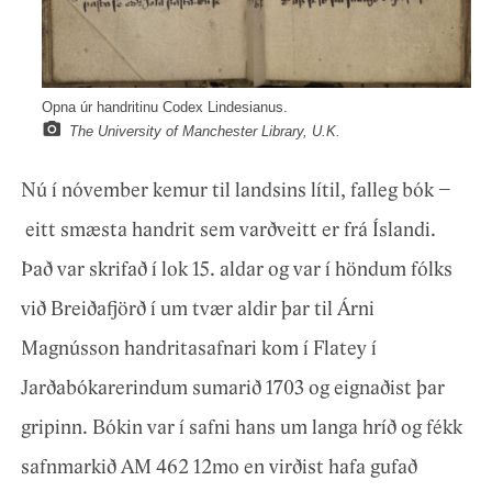
Opna úr handritinu Codex Lindesianus.
The University of Manchester Library, U.K.
Nú í nóvember kemur til landsins lítil, falleg bók –
eitt smæsta handrit sem varðveitt er frá Íslandi.
Það var skrifað í lok 15. aldar og var í höndum fólks
við Breiðafjörð í um tvær aldir þar til Árni
Magnússon handritasafnari kom í Flatey í
Jarðabókarerindum sumarið 1703 og eignaðist þar
gripinn. Bókin var í safni hans um langa hríð og fékk
safnmarkið AM 462 12mo en virðist hafa gufað