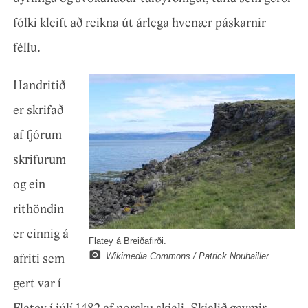
fólki kleift að reikna út árlega hvenær páskarnir
féllu.
Handritið
er skrifað
af fjórum
skrifurum
og ein
rithöndin
er einnig á
Flatey á Breiðafirði.
Wikimedia Commons / Patrick Nouhailler
afriti sem
gert var í