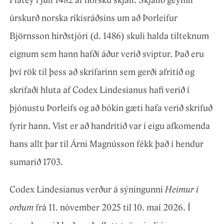
Flatey í júlí 1482 af norsku skjali. Skjalið geymir
úrskurð norska ríkisráðsins um að Þorleifur
Björnsson hirðstjóri (d. 1486) skuli halda tilteknum
eignum sem hann hafði áður verið sviptur. Það eru
því rök til þess að skrifarinn sem gerði afritið og
skrifaði hluta af Codex Lindesianus hafi verið í
þjónustu Þorleifs og að bókin gæti hafa verið skrifuð
fyrir hann. Víst er að handritið var í eigu afkomenda
hans allt þar til Árni Magnússon fékk það í hendur
sumarið 1703.
Codex Lindesianus verður á sýningunni
Heimur í
orðum
frá 11. nóvember 2025 til 10. maí 2026. Í