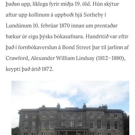
þaðan upp, líklega fyrir miðja 19. öld. Hún skýtur
aftur upp kollinum á uppboði hjá Sotheby í
Lundúnum 10. febrúar 1870 innan um prentaðar
bækur úr eigu þýsks bókasafnara. Handritið var eftir
það í fornbókaverslun á Bond Street þar til jarlinn af
Crawford, Alexander William Lindsay (1812–1880),
keypti það árið 1872.