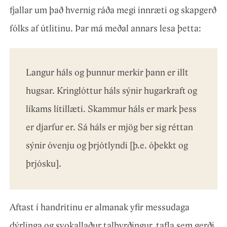
fjallar um það hvernig ráða megi innræti og skapgerð
fólks af útlitinu. Þar má meðal annars lesa þetta:
Langur háls og þunnur merkir þann er illt
hugsar. Kringlóttur háls sýnir hugarkraft og
líkams lítillæti. Skammur háls er mark þess
er djarfur er. Sá háls er mjög ber sig réttan
sýnir óvenju og þrjótlyndi [þ.e. óþekkt og
þrjósku].
Aftast í handritinu er almanak yfir messudaga
dýrlinga og svokallaður talbyrðingur, tafla sem gerði