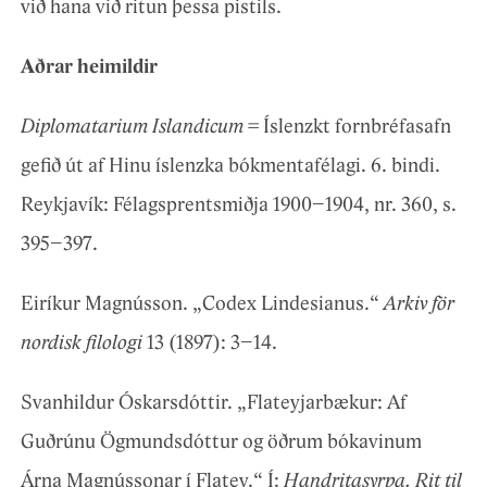
við hana við ritun þessa pistils.
Aðrar heimildir
Diplomatarium Islandicum
= Íslenzkt fornbréfasafn
gefið út af Hinu íslenzka bókmentafélagi. 6. bindi.
Reykjavík: Félagsprentsmiðja 1900–1904, nr. 360, s.
395–397.
Eiríkur Magnússon. „Codex Lindesianus.“
Arkiv för
nordisk filologi
13 (1897): 3–14.
Svanhildur Óskarsdóttir. „Flateyjarbækur: Af
Guðrúnu Ögmundsdóttur og öðrum bókavinum
Árna Magnússonar í Flatey.“ Í:
Handritasyrpa. Rit til