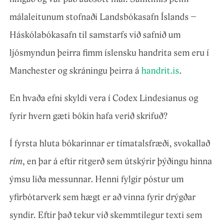
málaleitunum stofnaði Landsbókasafn Íslands –
Háskólabókasafn til samstarfs við safnið um
ljósmyndun þeirra fimm íslensku handrita sem eru í
Manchester og skráningu þeirra á
handrit.is
.
En hvaða efni skyldi vera í Codex Lindesianus og
fyrir hvern gæti bókin hafa verið skrifuð?
Í fyrsta hluta bókarinnar er tímatalsfræði, svokallað
rím
, en þar á eftir ritgerð sem útskýrir þýðingu hinna
ýmsu liða messunnar. Henni fylgir póstur um
yfirbótarverk sem hægt er að vinna fyrir drýgðar
syndir. Eftir það tekur við skemmtilegur texti sem