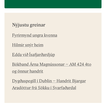
Nýjustu greinar
Fyrirmynd ungra kvenna
Hilmir snýr heim
Edda við Ísafjarðardjúp
Bókband Árna Magnússonar – AM 424 4to
og önnur handrit
Dygðaspegill í Dublin – Handrit Bjargar
Aradóttur frá Sökku í Svarfaðardal