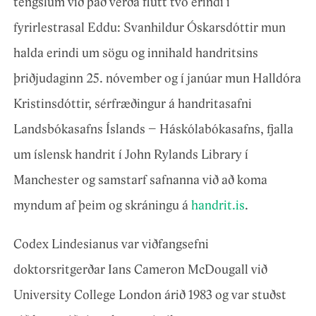
tengslum við það verða flutt tvö erindi í
fyrirlestrasal Eddu: Svanhildur Óskarsdóttir mun
halda erindi um sögu og innihald handritsins
þriðjudaginn 25. nóvember og í janúar mun Halldóra
Kristinsdóttir, sérfræðingur á handritasafni
Landsbókasafns Íslands – Háskólabókasafns, fjalla
um íslensk handrit í John Rylands Library í
Manchester og samstarf safnanna við að koma
myndum af þeim og skráningu á
handrit.is
.
Codex Lindesianus var viðfangsefni
doktorsritgerðar Ians Cameron McDougall við
University College London árið 1983 og var stuðst