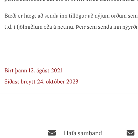
Bæði er hægt að senda inn tillögur að nýjum orðum sem me
t.d. í fjölmiðlum eða á netinu. Þeir sem senda inn nýyrði 
Birt þann 12. ágúst 2021
Síðast breytt 24. október 2023
Hafa samband