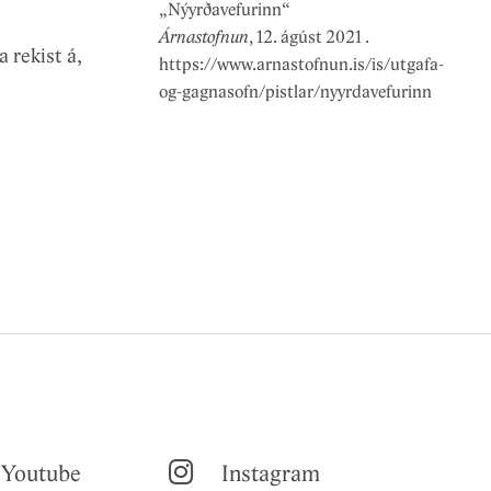
„
Nýyrðavefurinn
“
Árnastofnun
,
12. ágúst 2021
.
 rekist á,
https://www.arnastofnun.is/is/utgafa-
og-gagnasofn/pistlar/nyyrdavefurinn
Youtube
Instagram