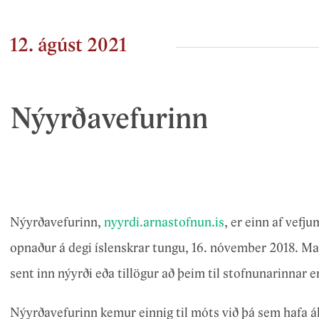
Örnefnanefnd
Orð
Orðabækur
12. ágúst 2021
Þjóðsögur og -kvæði
Nýyrðavefurinn
Nýyrðavefurinn,
nyyrdi.arnastofnun.is
, er einn af vef
opnaður á degi íslenskrar tungu, 16. nóvember 2018. M
sent inn nýyrði eða tillögur að þeim til stofnunarinnar 
Nýyrðavefurinn kemur einnig til móts við þá sem hafa áh