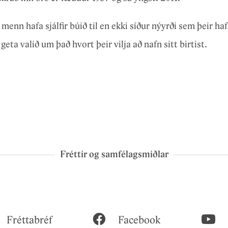
nn hafa sjálfir búið til en ekki síður nýyrði sem þeir hafa
geta valið um það hvort þeir vilja að nafn sitt birtist.
Fréttir og samfélagsmiðlar
Fréttabréf
Facebook