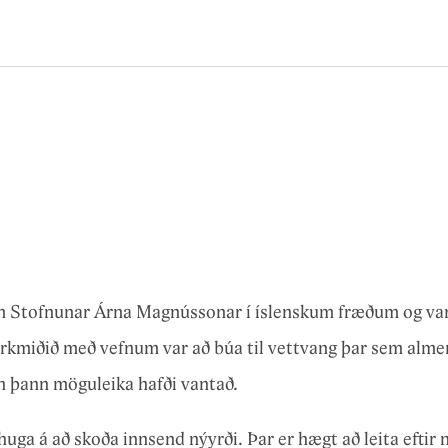
Pistlar
jum Stofnunar Árna Magnússonar í íslenskum fræðum og va
arkmiðið með vefnum var að búa til vettvang þar sem alme
en þann möguleika hafði vantað.
uga á að skoða innsend nýyrði. Þar er hægt að leita eftir 