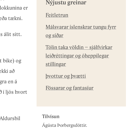
Nýjustu greinar
flokkunina er
Feitletrun
 eða tækni.
Málsvarar íslenskrar tungu fyrr
álit sitt.
og síðar
Tólin taka völdin – sjálfvirkar
leiðréttingar og óheppilegar
t bike) og
stillingar
ekki að
þvottur og þvætti
gra en á
Fössarar og fantasíur
 í ljós hvort
Tilvísun
Aldursbil
Ágústa Þorbergsdóttir.