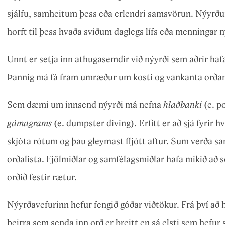
sjálfu, samheitum þess eða erlendri samsvörun. Nýyrðum 
horft til þess hvaða sviðum daglegs lífs eða menningar n
Unnt er setja inn athugasemdir við nýyrði sem aðrir hafa s
Þannig má fá fram umræður um kosti og vankanta orða
Sem dæmi um innsend nýyrði má nefna
hlaðbanki
(e. p
gámagrams
(e. dumpster diving). Erfitt er að sjá fyrir h
skjóta rótum og þau gleymast fljótt aftur. Sum verða sa
orðalista. Fjölmiðlar og samfélagsmiðlar hafa mikið að s
orðið festir rætur.
Nýyrðavefurinn hefur fengið góðar viðtökur. Frá því að
þeirra sem senda inn orð er breitt en sá elsti sem hefur 