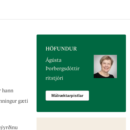
HÖFUNDUR
Ágústa
Þorbergsdóttir
ritstjóri
r hann
Málræktarpistlar
nningur gæti
nýyrðinu