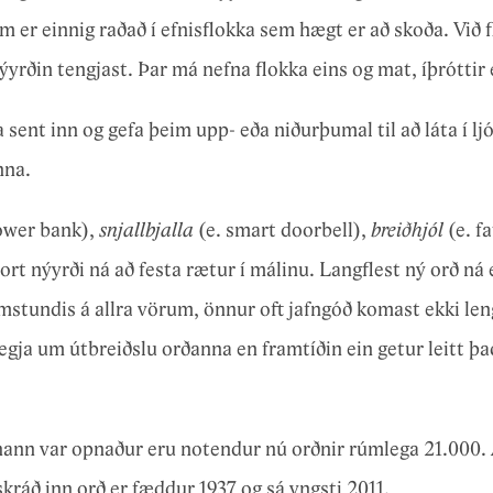
er einnig raðað í efnisflokka sem hægt er að skoða. Við 
ýyrðin tengjast. Þar má nefna flokka eins og mat, íþróttir
ent inn og gefa þeim upp- eða niðurþumal til að láta í ljós 
nna.
ower bank),
snjallbjalla
(e. smart doorbell),
breiðhjól
(e. fa
vort nýyrði ná að festa rætur í málinu. Langflest ný orð ná 
mstundis á allra vörum, önnur oft jafngóð komast ekki len
egja um útbreiðslu orðanna en framtíðin ein getur leitt það
 hann var opnaður eru notendur nú orðnir rúmlega 21.000. 
skráð inn orð er fæddur 1937 og sá yngsti 2011.