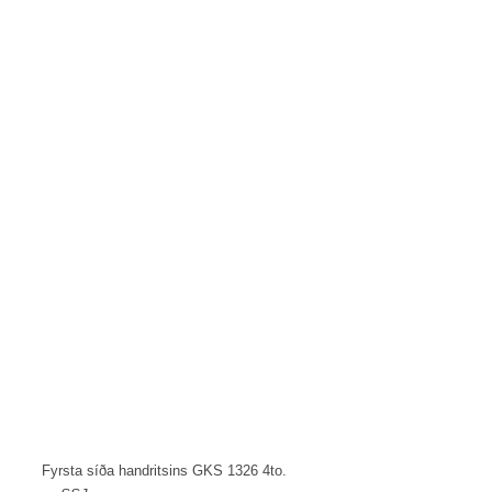
Fyrsta síða handritsins GKS 1326 4to.