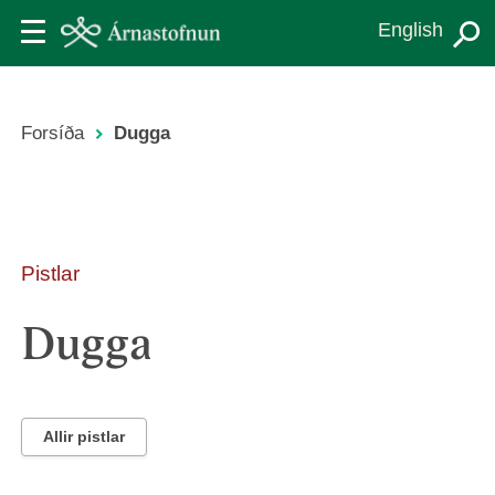
Skip
English
to
main
content
Forsíða
Dugga
Leiðsagnarslóð
Pistlar
Dugga
Allir pistlar