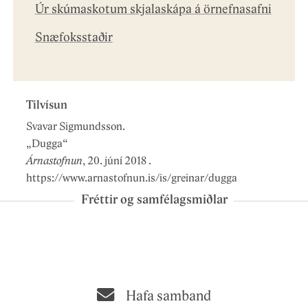
Úr skúmaskotum skjalaskápa á örnefnasafni
Snæfoksstaðir
Tilvísun
Svavar Sigmundsson.
„
Dugga
“
Árnastofnun
,
20. júní 2018
.
https://www.arnastofnun.is/is/greinar/dugga
Fréttir og samfélagsmiðlar
Hafa samband