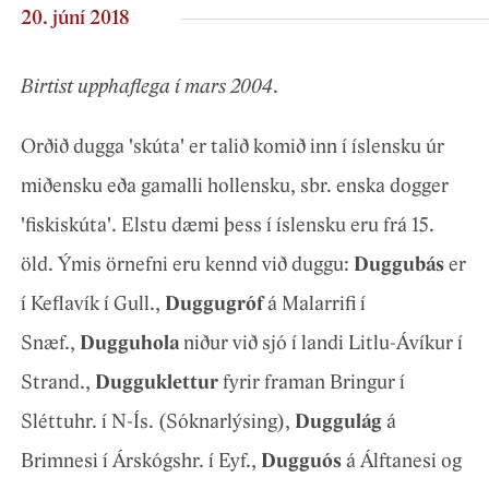
20. júní 2018
Birtist upphaflega í mars 2004
.
Orðið dugga 'skúta' er talið komið inn í íslensku úr
miðensku eða gamalli hollensku, sbr. enska dogger
'fiskiskúta'. Elstu dæmi þess í íslensku eru frá 15.
öld. Ýmis örnefni eru kennd við duggu:
Duggubás
er
í Keflavík í Gull.,
Duggugróf
á Malarrifi í
Snæf.,
Dugguhola
niður við sjó í landi Litlu-Ávíkur í
Strand.,
Dugguklettur
fyrir framan Bringur í
Sléttuhr. í N-Ís. (Sóknarlýsing),
Duggulág
á
Brimnesi í Árskógshr. í Eyf.,
Dugguós
á Álftanesi og