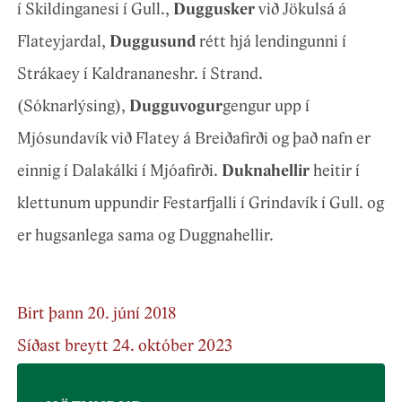
í Skildinganesi í Gull.,
Duggusker
við Jökulsá á
Flateyjardal,
Duggusund
rétt hjá lendingunni í
Strákaey í Kaldrananeshr. í Strand.
(Sóknarlýsing),
Dugguvogur
gengur upp í
Mjósundavík við Flatey á Breiðafirði og það nafn er
einnig í Dalakálki í Mjóafirði.
Duknahellir
heitir í
klettunum uppundir Festarfjalli í Grindavík í Gull. og
er hugsanlega sama og Duggnahellir.
Birt þann 20. júní 2018
Síðast breytt 24. október 2023