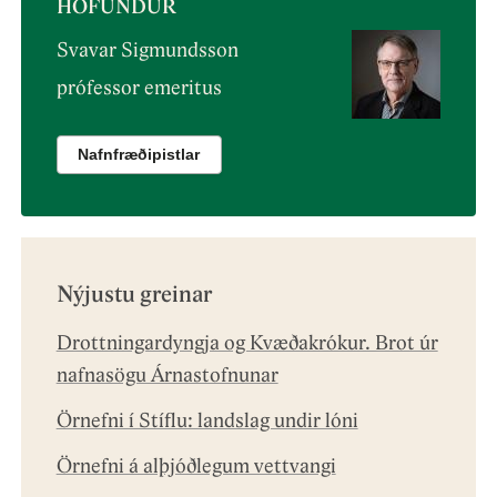
HÖFUNDUR
Svavar Sigmundsson
prófessor emeritus
Nafnfræðipistlar
Nýjustu greinar
Drottningardyngja og Kvæðakrókur. Brot úr
nafnasögu Árnastofnunar
Örnefni í Stíflu: landslag undir lóni
Örnefni á alþjóðlegum vettvangi