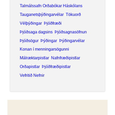
Örnefni
Orð
Orðabækur
Orðfræði
Ritmálssafn Orðabókar Háskólans
Saga Árnastofnunar
Samanburðarmálfræði
Samtalsorðabók
Samtöl
Söfnun
Sögur
Talað mál
Talmálssafn Orðabókar Háskólans
Tauganetsþýðingarvélar
Tökuorð
Vélþýðingar
Þjóðfræði
Þjóðsaga dagsins
Þjóðsagnasöfnun