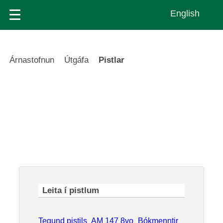
Skip
English
to
main
content
Leiðsagnarslóð
Árnastofnun
Útgáfa
Pistlar
Pistlar
Tegund pistils
AM 147 8vo