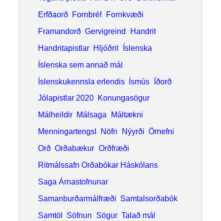
Bókmenntir
Erfðaorð
Fornbréf
Fornkvæði
Framandorð
Gervigreind
Handrit
Handritapistlar
Hljóðrit
Íslenska
Íslenska sem annað mál
Íslenskukennsla erlendis
Ísmús
Íðorð
Jólapistlar 2020
Konungasögur
Málheildir
Málsaga
Máltækni
Menningartengsl
Nöfn
Nýyrði