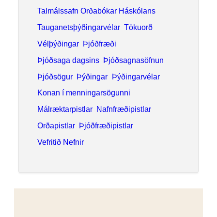
Örnefni
Orð
Orðabækur
Orðfræði
Ritmálssafn Orðabókar Háskólans
Saga Árnastofnunar
Samanburðarmálfræði
Samtalsorðabók
Samtöl
Söfnun
Sögur
Talað mál
Talmálssafn Orðabókar Háskólans
Tauganetsþýðingarvélar
Tökuorð
Vélþýðingar
Þjóðfræði
Þjóðsaga dagsins
Þjóðsagnasöfnun