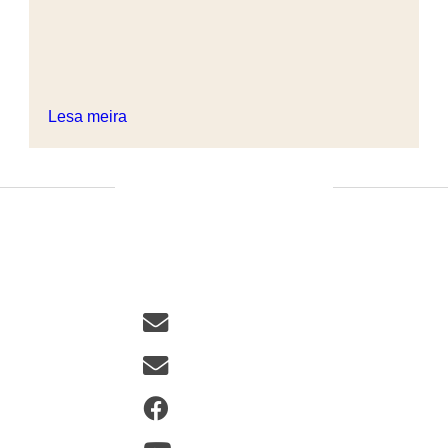
5. nóvember 2024
Talað mál í orðasöfnum og orðabókum
Þrátt fyrir mikilvægi munnlegra samskipta
hafa orðabókafræðingar gefið samtölum lítinn
gaum. Íslenskar orðabækur, eins og
orðabækur annarra evrópskra mála, byggjast
nefnilega fyrst og fremst á rituðum
heimildum.