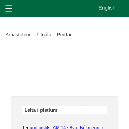
Skip
English
to
main
content
Leiðsagnarslóð
Árnastofnun
Útgáfa
Pistlar
Pistlar
Tegund pistils
AM 147 8vo