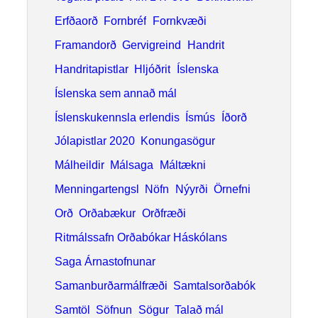
Bókmenntir
Erfðaorð
Fornbréf
Fornkvæði
Framandorð
Gervigreind
Handrit
Handritapistlar
Hljóðrit
Íslenska
Íslenska sem annað mál
Íslenskukennsla erlendis
Ísmús
Íðorð
Jólapistlar 2020
Konungasögur
Málheildir
Málsaga
Máltækni
Menningartengsl
Nöfn
Nýyrði